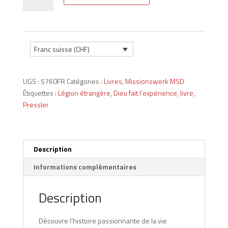
de
Livre
"D'étape
en
étape"
Franc suisse (CHF)
(FR)
UGS :
5760FR
Catégories :
Livres
,
Missionswerk MSD
Étiquettes :
Légion étrangère
,
Dieu fait l’expérience
,
livre
,
Pressler
Description
Informations complémentaires
Description
Découvre l’histoire passionnante de la vie