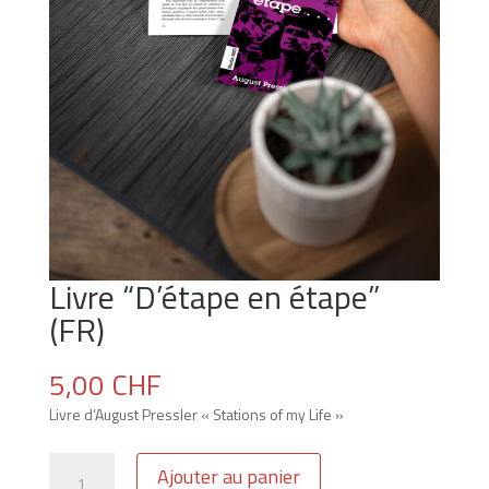
Livre “D’étape en étape”
(FR)
5,00
CHF
Livre d’August Pressler « Stations of my Life »
quantité
Ajouter au panier