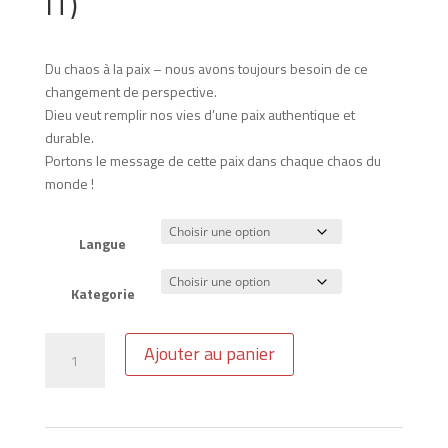
IT)
Du chaos à la paix – nous avons toujours besoin de ce
changement de perspective.
Dieu veut remplir nos vies d’une paix authentique et
durable.
Portons le message de cette paix dans chaque chaos du
monde !
Langue
Kategorie
quantité
Ajouter au panier
de
Brochure
"La
paix"