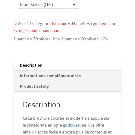
(DE,
Franc suisse (CHF)
FR,
IT)
UGS :
212
Catégorie :
Brochures
Étiquettes :
godloves.me
,
Evangélisation
,
paix
,
chaos
à partir de 20 pièces, 25%, à partir de 60 pièces, 50%.
Description
Informations complémentaires
Product safety
Description
Cette brochure colorée et moderne s’appuie sur
la plateforme en ligne
godloves.me
. Elle offre
ainsi un accès facile à encore plus de contenus et