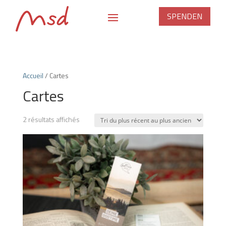
SPENDEN
Accueil
/ Cartes
Cartes
Trié
2 résultats affichés
du
plus
récent
au
plus
ancien