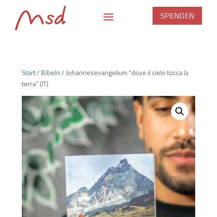
SPENDEN
Start
/
Bibeln
/ Johannesevangelium “dove il cielo tocca la
terra” (IT)