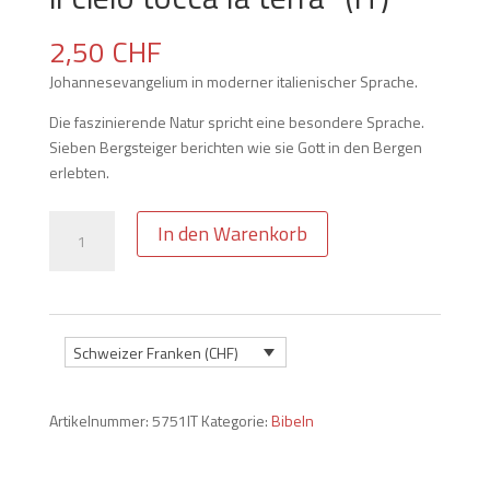
2,50
CHF
Johannesevangelium in moderner italienischer Sprache.
Die faszinierende Natur spricht eine besondere Sprache.
Sieben Bergsteiger berichten wie sie Gott in den Bergen
erlebten.
Johannesevangelium
In den Warenkorb
"dove
il
cielo
tocca
la
Schweizer Franken (CHF)
terra"
(IT)
Artikelnummer:
5751IT
Kategorie:
Bibeln
Menge