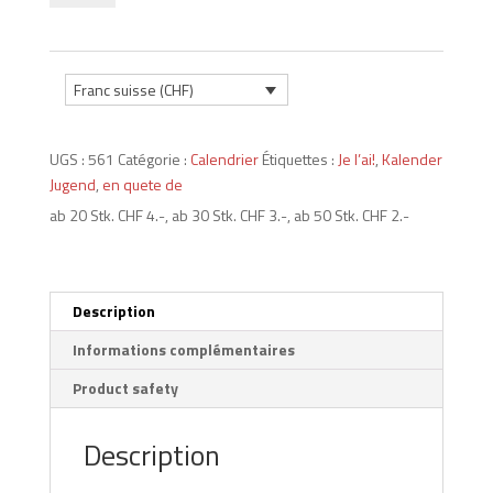
Kalender
"steps
quest"
2026
Franc suisse (CHF)
(DE,
FR)
UGS :
561
Catégorie :
Calendrier
Étiquettes :
Je l’ai!
,
Kalender
Jugend
,
en quete de
ab 20 Stk. CHF 4.-, ab 30 Stk. CHF 3.-, ab 50 Stk. CHF 2.-
Description
Informations complémentaires
Product safety
Description